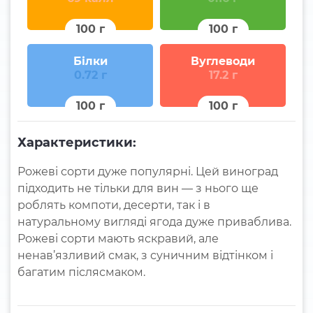
100 г
100 г
Білки
Вуглеводи
0.72 г
17.2 г
100 г
100 г
Характеристики:
Рожеві сорти дуже популярні.
Цей виноград
підходить не тільки для вин — з нього ще
роблять компоти, десерти, так і в
натуральному вигляді ягода дуже приваблива.
Рожеві сорти мають яскравий, але
ненав’язливий смак, з суничним відтінком і
багатим післясмаком.