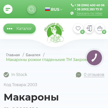
+ 38 (096) 400 40 06
RUS
+ 38 (093) 283 73 51
Заказать по Viber
Каталог
0
0
Главная
Бакалея
КНОПКА
Макароны рожки гладенькие ТМ Закрома, 1кг
ЗВ'ЯЗКУ
In Stock
0 отзывов
Код Товара: 2003
Макароны