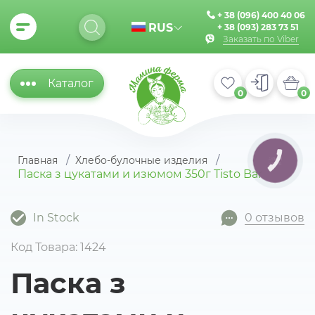
+ 38 (096) 400 40 06
RUS
+ 38 (093) 283 73 51
Заказать по Viber
Каталог
0
0
Главная
Хлебо-булочные изделия
КНОПКА
ЗВ'ЯЗКУ
Паска з цукатами и изюмом 350г Tisto Bar
In Stock
0 отзывов
Код Товара: 1424
Паска з