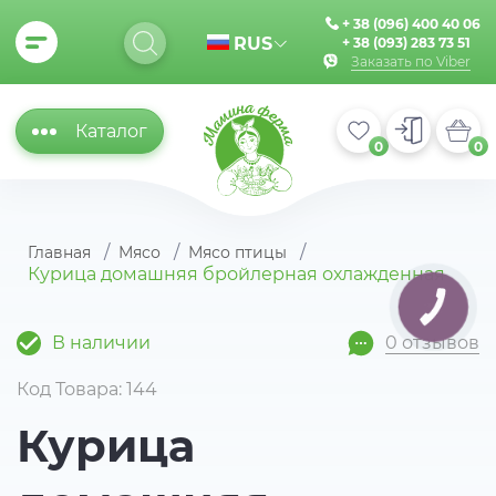
+ 38 (096) 400 40 06
RUS
+ 38 (093) 283 73 51
Заказать по Viber
Каталог
0
0
Главная
Мясо
Мясо птицы
Курица домашняя бройлерная охлажденная
КНОПКА
ЗВ'ЯЗКУ
В наличии
0 отзывов
Код Товара: 144
Курица