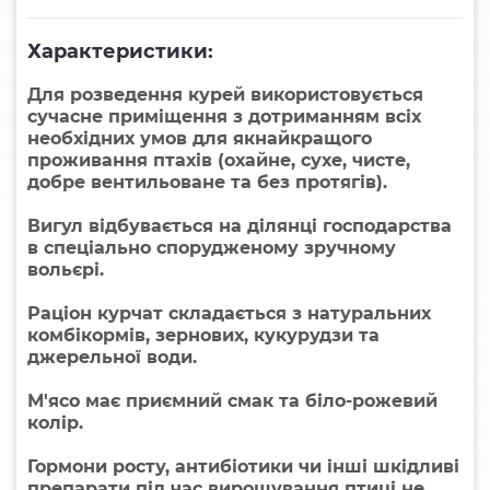
Характеристики:
Для розведення курей використовується
сучасне приміщення з дотриманням всіх
необхідних умов для якнайкращого
проживання птахів (охайне, сухе, чисте,
добре вентильоване та без протягів).
Вигул відбувається на ділянці господарства
в спеціально спорудженому зручному
вольєрі.
Раціон курчат складається з натуральних
комбікормів, зернових, кукурудзи та
джерельної води.
М'ясо має приємний смак та біло-рожевий
колір.
Гормони росту, антибіотики чи інші шкідливі
препарати під час вирощування птиці не