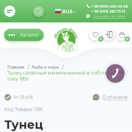
+ 38 (096) 400 40 06
RUS
+ 38 (093) 283 73 51
Заказать по Viber
Каталог
0
0
Главная
Рыба и икра
Тунец салатный измельченный в собственном
КНОПКА
ЗВ'ЯЗКУ
соку 185г.
In Stock
0 отзывов
Код Товара: 1381
Тунец