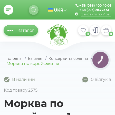
+ 38 (096) 400 40 06
UKR
+ 38 (093) 283 73 51
Замовити по Viber
Каталог
0
0
Головна
Бакалія
Консерви та соління
КНОПКА
ЗВ'ЯЗКУ
Морква по корейськи 1кг
В наличии
0 відгуків
Код товару:2375
Морква по