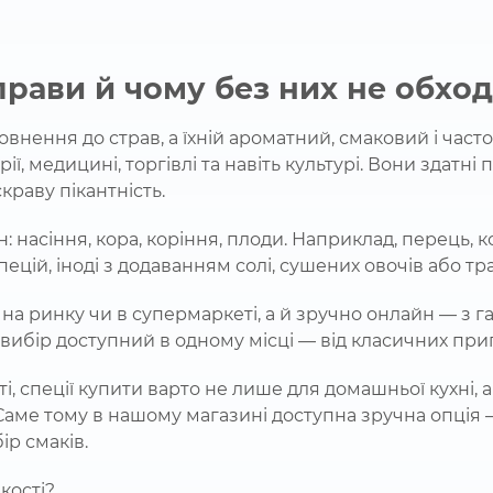
иправи й чому без них не обхо
внення до страв, а їхній ароматний, смаковий і част
ії, медицині, торгівлі та навіть культурі. Вони здатні
краву пікантність.
: насіння, кора, коріння, плоди. Наприклад, перець, 
ецій, іноді з додаванням солі, сушених овочів або тра
 на ринку чи в супермаркеті, а й зручно онлайн — з г
вибір доступний в одному місці — від класичних при
ті, спеції купити варто не лише для домашньої кухні,
Саме тому в нашому магазині доступна зручна опція 
ір смаків.
кості?