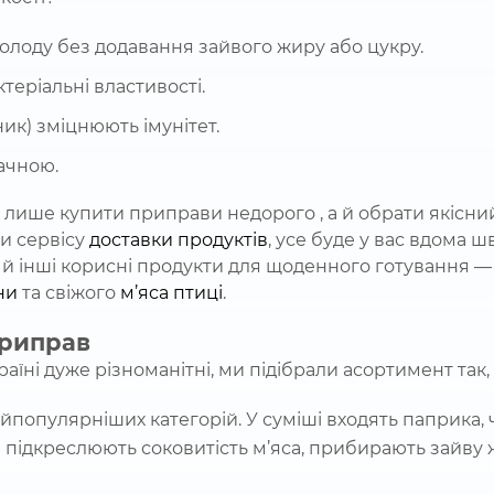
олоду без додавання зайвого жиру або цукру.
теріальні властивості.
ник) зміцнюють імунітет.
ачною.
лише купити приправи недорого , а й обрати якісний
ки сервісу
доставки продуктів
, усе буде у вас вдома ш
 й інші корисні продукти для щоденного готування —
ни
та свіжого
м’яса птиці
.
приправ
раїні дуже різноманітні, ми підібрали асортимент так
айпопулярніших категорій. У суміші входять паприка,
и підкреслюють соковитість м’яса, прибирають зайву 