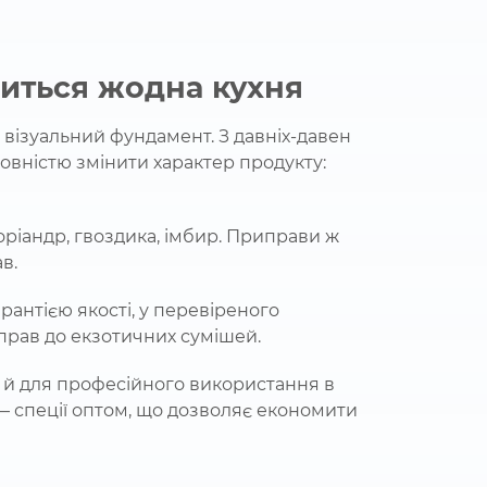
диться жодна кухня
о візуальний фундамент. З давніх-давен
 повністю змінити характер продукту:
коріандр, гвоздика, імбир. Приправи ж
в.
арантією якості, у перевіреного
прав до екзотичних сумішей.
 а й для професійного використання в
— спеції оптом, що дозволяє економити