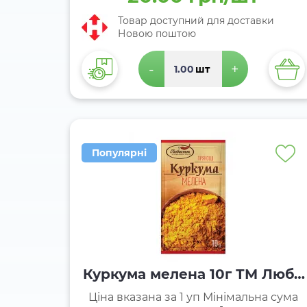
Товар доступний для доставки
Новою поштою
-
+
шт
Популярні
Куркума мелена 10г ТМ Люби
сток
Ціна вказана за 1 уп Мінімальна сума