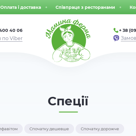
Оплата і доставка
Співпраця з ресторанами
Ко
 400 40 06
+ 38 (09
Замов
 по Viber
Спеції
лфавітом
Спочатку дешевше
Спочатку дорожче