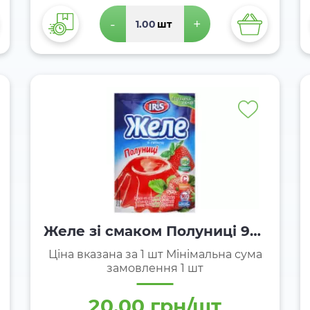
-
+
шт
Желе зі смаком Полуниці 90г
ТМ Iris
Ціна вказана за 1 шт Мінімальна сума
замовлення 1 шт
20.00 грн/шт