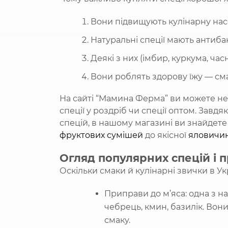
Вони підвищують кулінарну нас
Натуральні спеції мають антибак
Деякі з них (імбир, куркума, час
Вони роблять здорову їжу — см
На сайті “Мамина Ферма” ви можете не 
спеції у роздріб чи спеції оптом. Завдя
спецій, в нашому магазині ви знайдете
фруктових сумішей
до якісної
яловичи
Огляд популярних спецій і 
Оскільки смаки й кулінарні звички в Ук
Приправи до м’яса: одна з н
чебрець, кмин, базилік. Вон
смаку.