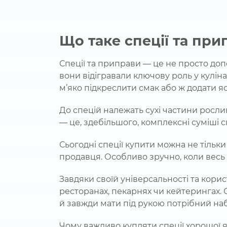
Що таке спеції та пр
Спеції та приправи — це не просто допо
вони відігравали ключову роль у кулінар
м’яко підкреслити смак або ж додати яс
До спецій належать сухі частини рослин
— це, здебільшого, комплексні суміші сп
Сьогодні спеції купити можна не тільки
продавця. Особливо зручно, коли весь 
Завдяки своїй універсальності та корис
ресторанах, пекарнях чи кейтерингах. 
й завжди мати під рукою потрібний наб
Чому важливо купляти спеції хорошої я