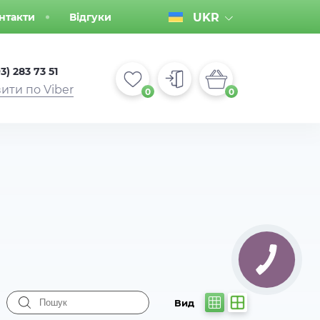
нтакти
Відгуки
UKR
3) 283 73 51
ити по Viber
0
0
Вид