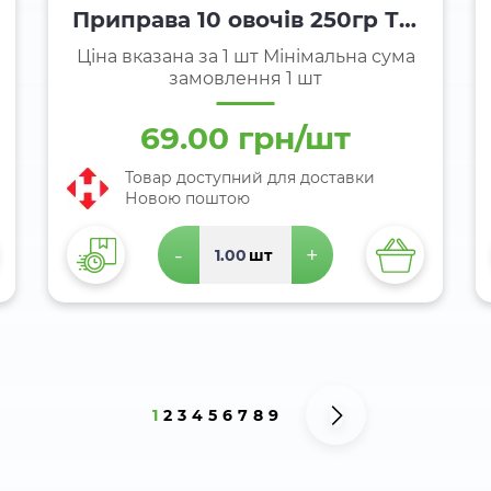
Приправа 10 овочів 250гр ТМ
Торчин
Ціна вказана за 1 шт Мінімальна сума
замовлення 1 шт
69.00 грн/шт
Товар доступний для доставки
Новою поштою
-
+
шт
1
2
3
4
5
6
7
8
9