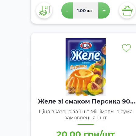
-
+
шт
Желе зі смаком Персика 90г
ТМ Iris
Ціна вказана за 1 шт Мінімальна сума
замовлення 1 шт
20.00 грн/шт