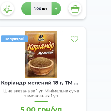
-
+
шт
Популярні
Коріандр мелений 18 г, ТМ Не
ктар
Ціна вказана за 1 уп Мінімальна сума
замовлення 1 уп
5.00 грн/уп