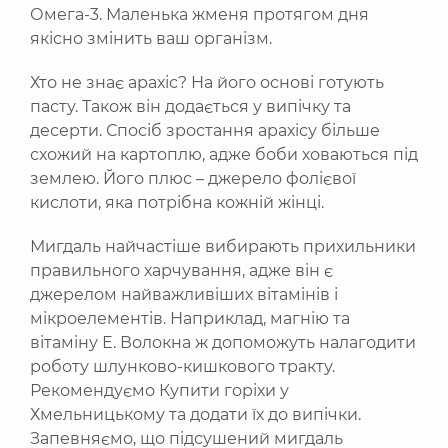
Омега-3. Маленька жменя протягом дня
якісно змінить ваш організм.
Хто не знає арахіс? На його основі готують
пасту. Також він додається у випічку та
десерти. Спосіб зростання арахісу більше
схожий на картоплю, адже боби ховаються під
землею. Його плюс – джерело фолієвої
кислоти, яка потрібна кожній жінці.
Мигдаль найчастіше вибирають прихильники
правильного харчування, адже він є
джерелом найважливіших вітамінів і
мікроелементів. Наприклад, магнію та
вітаміну Е. Волокна ж допоможуть налагодити
роботу шлунково-кишкового тракту.
Рекомендуємо Купити горіхи у
Хмельницькому та додати їх до випічки.
Запевняємо, що підсушений мигдаль