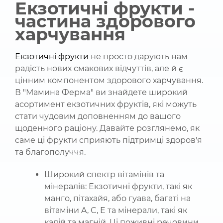
Екзотичні фрукти -
частина здорового
харчування
Екзотичні фрукти
не просто дарують нам
радість нових смакових відчуттів, але й є
цінним компонентом здорового харчування.
В "Мамина Ферма" ви знайдете широкий
асортимент екзотичних фруктів, які можуть
стати чудовим доповненням до вашого
щоденного раціону. Давайте розглянемо, як
саме ці фрукти сприяють підтримці здоров'я
та благополуччя.
Широкий спектр вітамінів та
мінералів: Екзотичні фрукти, такі як
манго, пітахайя, або гуава, багаті на
вітаміни A, C, E та мінерали, такі як
калій та магній. Ці поживні речовини