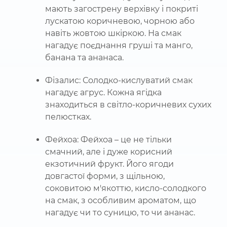
мають загострену верхівку і покриті
лускатою коричневою, чорною або
навіть жовтою шкіркою. На смак
нагадує поєднання груші та манго,
банана та ананаса.
Фізалис: Солодко-кислуватий смак
нагадує агрус. Кожна ягідка
знаходиться в світло-коричневих сухих
пелюстках.
Фейхоа: Фейхоа – це не тільки
смачний, але і дуже корисний
екзотичний фрукт. Його ягоди
довгастої форми, з щільною,
соковитою м'якоттю, кисло-солодкого
на смак, з особливим ароматом, що
нагадує чи то суницю, то чи ананас.