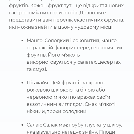
фруктів. Кожен фрукт тут - це відкриття нових
гастрономічних горизонтів. Дозвольте
представити вам перелік екзотичних фруктів,
які можна знайти в цьому чудовому місці:
Манго: Солодкий і соковитий, манго -
справжній фаворит серед екзотичних
фруктів. Його м'якоть
використовується у салатах, десертах
та смузі.
Пітахайя: Цей фрукт із яскраво-
рожевою шкіркою та білою або
червоною м'якоттю вражає своїм
екзотичним виглядом. Смак м'якоті
ніжний, трохи солодкий.
Салак: Салак має грубу і лускату шкіру,
яка візуально нагадує зміїну. Плоди