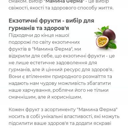
смаком. Вибір
"Мамина Ферма"
- це вибір
свіжості, якості та здорового способу життя.
Екзотичні фрукти - вибір для
гурманів та здоров'я
Підходячи до кінця нашої
подорожі по світу екзотичних
фруктів в "Мамина Ферма", ми
відкрили для себе, що екзотичні фрукти - це
не лише естетичне задоволення для
гурманів, але й цінний ресурс для здоров'я.
Вони є втіленням природного розмаїття та
надають нам чудову можливість збагатити
наше харчування, роблячи його не тільки
смачнішим, але й кориснішим.
Кожен фрукт з асортименту "Мамина Ферма"
носить в собі унікальні властивості, які можуть
підсилити ваше здоров'я та додати яскраві