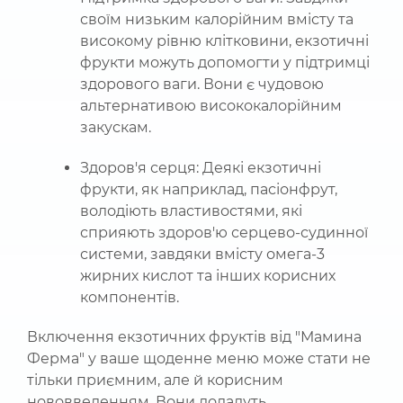
своїм низьким калорійним вмісту та
високому рівню клітковини, екзотичні
фрукти можуть допомогти у підтримці
здорового ваги. Вони є чудовою
альтернативою висококалорійним
закускам.
Здоров'я серця: Деякі екзотичні
фрукти, як наприклад, пасіонфрут,
володіють властивостями, які
сприяють здоров'ю серцево-судинної
системи, завдяки вмісту омега-3
жирних кислот та інших корисних
компонентів.
Включення екзотичних фруктів від "Мамина
Ферма" у ваше щоденне меню може стати не
тільки приємним, але й корисним
нововведенням. Вони додадуть