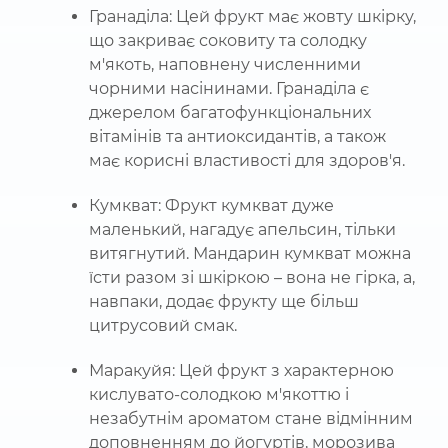
Гранаділа: Цей фрукт має жовту шкірку,
що закриває соковиту та солодку
м'якоть, наповнену численними
чорними насінинами. Гранаділа є
джерелом багатофункціональних
вітамінів та антиоксидантів, а також
має корисні властивості для здоров'я.
Кумкват: Фрукт кумкват дуже
маленький, нагадує апельсин, тільки
витягнутий. Мандарин кумкват можна
їсти разом зі шкіркою – вона не гірка, а,
навпаки, додає фрукту ще більш
цитрусовий смак.
Маракуйя: Цей фрукт з характерною
кислувато-солодкою м'якоттю і
незабутнім ароматом стане відмінним
доповненням до йогуртів, морозива