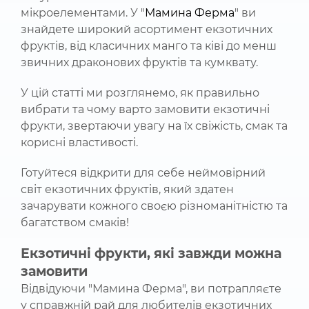
мікроелементами. У "
Мамина Ферма
" ви
знайдете широкий асортимент екзотичних
фруктів, від класичних манго та ківі до менш
звичних драконових фруктів та кумквату.
У цій статті ми розглянемо, як правильно
вибрати та чому варто замовити екзотичні
фрукти, звертаючи увагу на їх свіжість, смак та
корисні властивості.
Готуйтеся відкрити для себе неймовірний
світ екзотичних фруктів, який здатен
зачарувати кожного своєю різноманітністю та
багатством смаків!
Екзотичні фрукти, які завжди можна
замовити
Відвідуючи "Мамина Ферма", ви потрапляєте
у справжній рай для любителів екзотичних