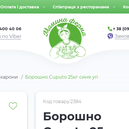
Оплата і доставка
Співпраця з ресторанами
Ко
 400 40 06
+ 38 (09
Замов
 по Viber
акарони
Борошно Cuputo 25кг синя уп
Код товару:2384
Борошно