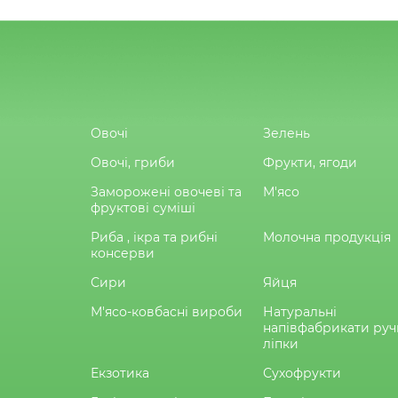
Овочі
Зелень
Овочі, гриби
Фрукти, ягоди
Заморожені овочеві та
М'ясо
фруктові суміші
Риба , ікра та рибні
Молочна продукція
консерви
Сири
Яйця
М'ясо-ковбасні вироби
Натуральні
напівфабрикати руч
ліпки
Екзотика
Сухофрукти