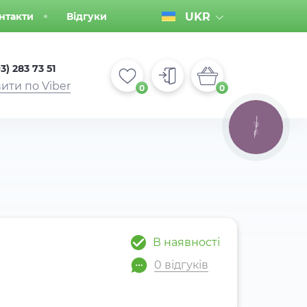
нтакти
Відгуки
UKR
3) 283 73 51
ити по Viber
0
0
КНОПКА
ЗВ'ЯЗКУ
В наявності
0 відгуків