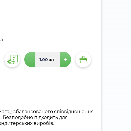
ма
-
+
шт
вимагає збалансованого співвідношення
ті. Безподобно підходить для
кондитерських виробів.