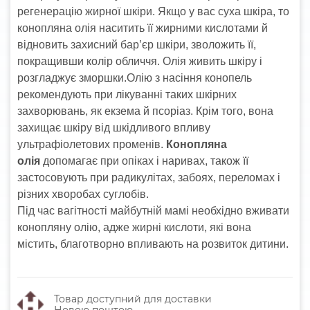
регенерацію жирної шкіри. Якщо у вас суха шкіра, то
конопляна олія наситить її жирними кислотами й
відновить захисний бар’єр шкіри, зволожить її,
покращивши колір обличчя. Олія живить шкіру і
розгладжує зморшки.
Олію з насіння конопель
рекомендують при лікуванні таких шкірних
захворювань, як екзема й псоріаз. Крім того, вона
захищає шкіру від шкідливого впливу
ультрафіолетових променів.
Конопляна
олія
допомагає при опіках і наривах, також її
застосовують при радикулітах, забоях, переломах і
різних хворобах суглобів.
Під час вагітності майбутній мамі необхідно вживати
конопляну олію, адже жирні кислоти, які вона
містить, благотворно впливають на розвиток дитини.
Товар доступний для доставки