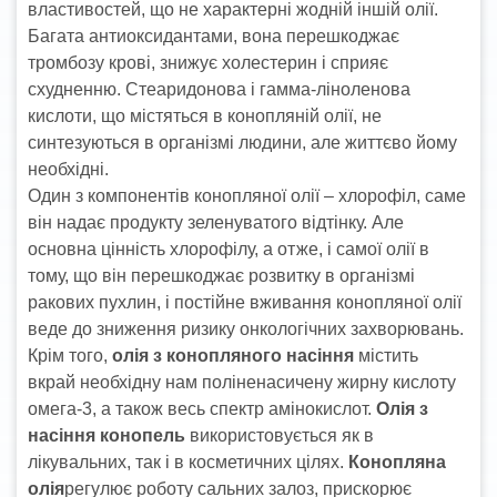
властивостей, що не характерні жодній іншій олії.
Багата антиоксидантами, вона перешкоджає
тромбозу крові, знижує холестерин і сприяє
схудненню. Стеаридонова і гамма-ліноленова
кислоти, що містяться в конопляній олії, не
синтезуються в організмі людини, але життєво йому
необхідні.
Один з компонентів конопляної олії – хлорофіл, саме
він надає продукту зеленуватого відтінку. Але
основна цінність хлорофілу, а отже, і самої олії в
тому, що він перешкоджає розвитку в організмі
ракових пухлин, і постійне вживання конопляної олії
веде до зниження ризику онкологічних захворювань.
Крім того,
олія з конопляного насіння
містить
вкрай необхідну нам поліненасичену жирну кислоту
омега-3, а також весь спектр амінокислот.
Олія з
насіння конопель
використовується як в
лікувальних, так і в косметичних цілях.
Конопляна
олія
регулює роботу сальних залоз, прискорює