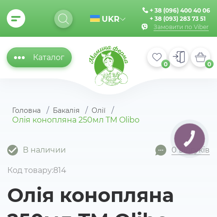
+ 38 (096) 400 40 06
UKR
+ 38 (093) 283 73 51
Замовити по Viber
Каталог
0
0
Головна
Бакалія
Олії
Олія конопляна 250мл ТМ Olibo
КНОПКА
ЗВ'ЯЗКУ
В наличии
0 відгуків
Код товару:814
Олія конопляна