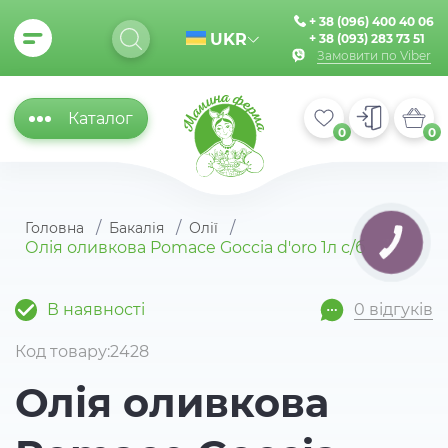
+ 38 (096) 400 40 06
UKR
+ 38 (093) 283 73 51
Замовити по Viber
Каталог
0
0
Головна
Бакалія
Олії
КНОПКА
Олія оливкова Pomace Goccia d'oro 1л с/б
ЗВ'ЯЗКУ
В наявності
0 відгуків
Код товару:2428
Олія оливкова