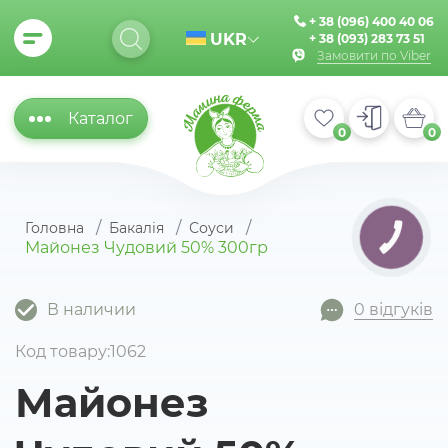
+ 38 (096) 400 40 06
UKR
+ 38 (093) 283 73 51
Замовити по Viber
Каталог
0
0
Головна
Бакалія
Соуси
КНОПКА
Майонез Чудовий 50% 300гр
ЗВ'ЯЗКУ
В наличии
0 відгуків
Код товару:1062
Майонез