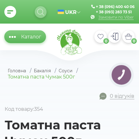
+ 38 (096) 400 40 06
UKR
+ 38 (093) 283 73 51
Замовити по Viber
Каталог
0
0
Головна
Бакалія
Соуси
КНОПКА
Томатна паста Чумак 500г
ЗВ'ЯЗКУ
0 відгуків
Код товару:354
Томатна паста