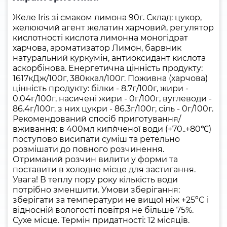
Желе Iris зі смаком лимона 90г. Склад: цукор,
желюючий агент желатин харчовий, регулятор
кислотності кислота лимонна моногідрат
харчова, ароматизатор Лимон, барвник
натуральний куркумін, антиоксидант кислота
аскорбінова. Енергетична цінність продукту:
1617кДж/100г, 380ккал/100г. Поживна (харчова)
цінність продукту: білки - 8.7г/100г, жири -
0.04г/100г, насичені жири - 0г/100г, вуглеводи -
86.4г/100г, з них цукри - 86.3г/100г, сіль - 0г/100г.
Рекомендований спосіб приготування/
вживання: в 400мл кип`яченої води (+70..+80℃)
поступово висипати суміш та ретельно
розмішати до повного розчинення.
Отриманий розчин вилити у форми та
поставити в холодне місце для застигання.
Увага! В теплу пору року кількість води
потрібно зменшити. Умови зберігання:
зберігати за температури не вищої ніж +25ºC і
відносній вологості повітря не більше 75%.
Сухе місце. Термін придатності: 12 місяців.