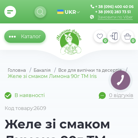
+ 38 (096) 400 40 06
UKR
+ 38 (093) 283 73 51
Замовити по Viber
Каталог
0
0
Головна
Бакалія
Все для випічки та десертів
Желе зі смаком Лимона 90г ТМ Iris
КНОПКА
ЗВ'ЯЗКУ
В наявності
0 відгуків
Код товару:2609
Желе зі смаком