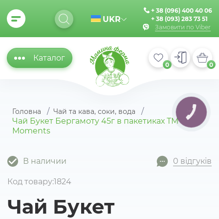
+ 38 (096) 400 40 06
UKR
+ 38 (093) 283 73 51
Замовити по Viber
Каталог
0
0
Головна
Чай та кава, соки, вода
КНОПКА
ЗВ'ЯЗКУ
Чай Букет Бергамоту 45г в пакетиках ТМ
Moments
В наличии
0 відгуків
Код товару:1824
Чай Букет