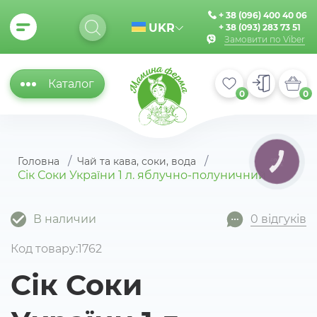
+ 38 (096) 400 40 06
UKR
+ 38 (093) 283 73 51
Замовити по Viber
Каталог
0
0
Головна
Чай та кава, соки, вода
КНОПКА
ЗВ'ЯЗКУ
Сік Соки України 1 л. яблучно-полуничний
В наличии
0 відгуків
Код товару:1762
Сік Соки