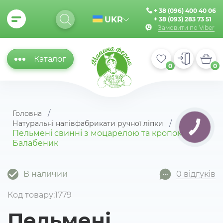
+ 38 (096) 400 40 06
UKR
+ 38 (093) 283 73 51
Замовити по Viber
Каталог
0
0
Головна
Натуральні напівфабрикати ручної ліпки
КНОПКА
ЗВ'ЯЗКУ
Пельмені свинні з моцарелою та кропом
Балабеник
В наличии
0 відгуків
Код товару:1779
Пельмені