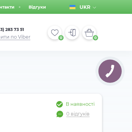
нтакти
Відгуки
UKR
3) 283 73 51
ити по Viber
0
0
В наявності
0 відгуків