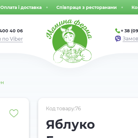
Оплата і доставка
Співпраця з ресторанами
Ко
 400 40 06
+ 38 (09
Замов
 по Viber
ен
Код товару:76
Яблуко