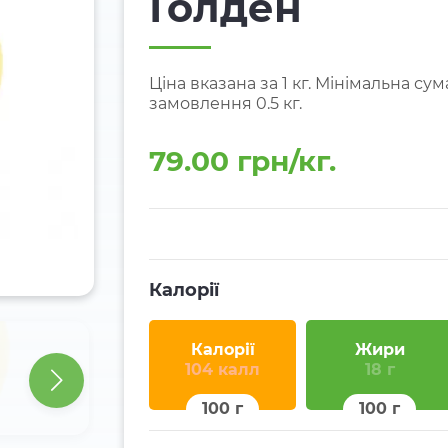
Голден
Ціна вказана за 1 кг. Мінімальна сум
замовлення 0.5 кг.
79.00 грн/кг.
Калорії
Калорії
Жири
104 калл
18 г
100 г
100 г