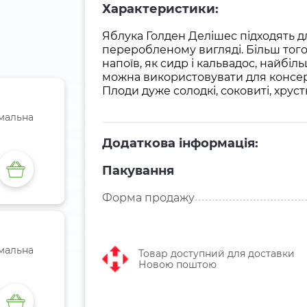
Характеристики:
Яблука Голден Делішес підходять дл
переробленому вигляді. Більш того
напоїв, як сидр і кальвадос, найбіл
можна використовувати для консерв
Плоди дуже солодкі, соковиті, хрус
імальна
Додаткова інформація:
Пакування
Форма продажу
імальна
Товар доступний для доставки
Новою поштою