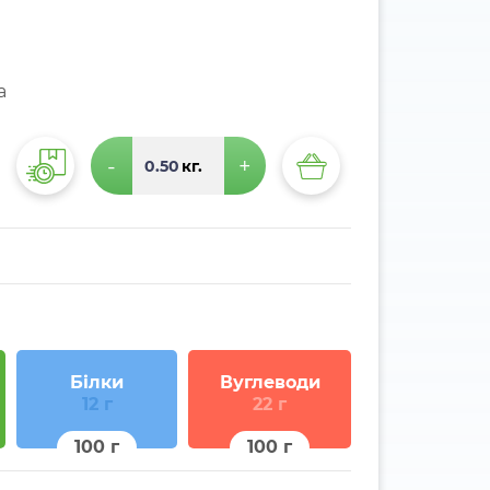
а
-
+
кг.
Білки
Вуглеводи
12 г
22 г
100 г
100 г