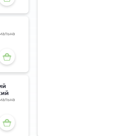
імальна
ий
кий
імальна