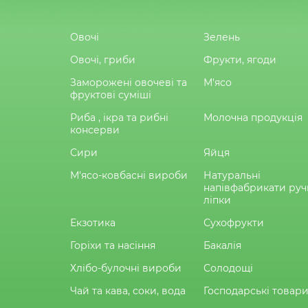
Овочі
Зелень
Овочі, гриби
Фрукти, ягоди
Заморожені овочеві та
М'ясо
фруктові суміші
Риба , ікра та рибні
Молочна продукція
консерви
Сири
Яйця
М'ясо-ковбасні вироби
Натуральні
напівфабрикати руч
ліпки
Екзотика
Сухофрукти
Горіхи та насіння
Бакалія
Хлібо-булочні вироби
Солодощі
Чай та кава, соки, вода
Господарські товар