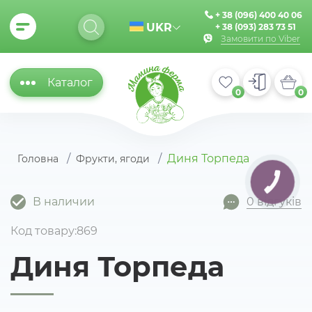
+ 38 (096) 400 40 06
UKR
+ 38 (093) 283 73 51
Замовити по Viber
Каталог
0
0
Диня Торпеда
Головна
Фрукти, ягоди
КНОПКА
ЗВ'ЯЗКУ
В наличии
0 відгуків
Код товару:869
Диня Торпеда