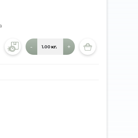
а
-
+
кг.