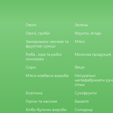
Овочі
Зелень
Овочі, гриби
Фрукти, ягоди
Заморожені овочеві та
М'ясо
фруктові суміші
Риба , ікра та рибні
Молочна продукція
консерви
Сири
Яйця
М'ясо-ковбасні вироби
Натуральні
напівфабрикати руч
ліпки
Екзотика
Сухофрукти
Горіхи та насіння
Бакалія
Хлібо-булочні вироби
Солодощі