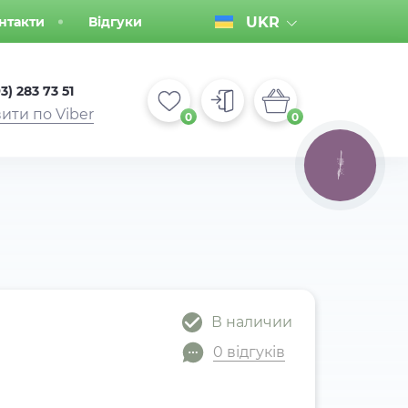
нтакти
Відгуки
UKR
3) 283 73 51
ити по Viber
0
0
КНОПКА
ЗВ'ЯЗКУ
В наличии
0 відгуків