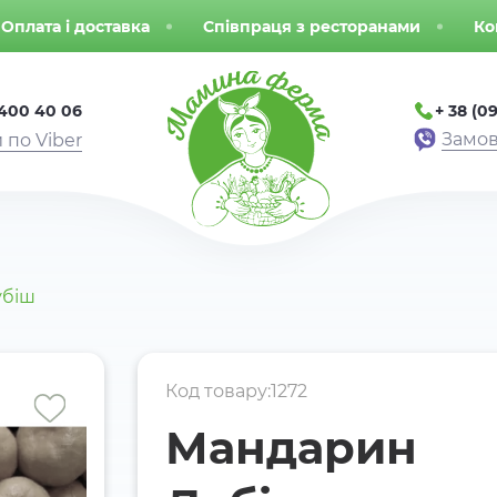
Оплата і доставка
Співпраця з ресторанами
Ко
 400 40 06
+ 38 (09
Замов
 по Viber
убіш
Код товару:1272
Мандарин