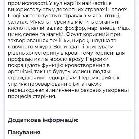
промисловості. У кулінарії їх найчастіше
використовують у десертних стравах і напоях.
Іноді застосовують в стравах з м'яса і птиці,
салатах. М'якоть персиків містить органічні
кислоти, калій, залізо, фосфор, марганець, мідь,
цинк, селен та магній. Фрукт корисний при
захворюваннях печінки, нирок, шлунка та
жовчного міхура. Вони здатні знижувати
рівень холестерину в крові, тому корисні для
профілактики атеросклерозу. Персики
покращують функцію кровотворення в
організмі, так що будуть корисні людям,
страждаючим недокрів'ям. Персиковий сік
сприяє переварюванню їжі, а також
перешкоджає виникненню ракових утворень і
процесів старіння.
Додаткова інформація:
Пакування