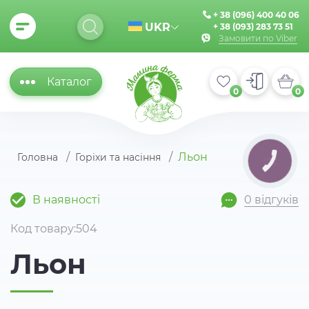
+ 38 (096) 400 40 06
UKR
+ 38 (093) 283 73 51
Замовити по Viber
Каталог
0
0
Льон
Головна
Горіхи та насіння
КНОПКА
ЗВ'ЯЗКУ
В наявності
0 відгуків
Код товару:504
Льон