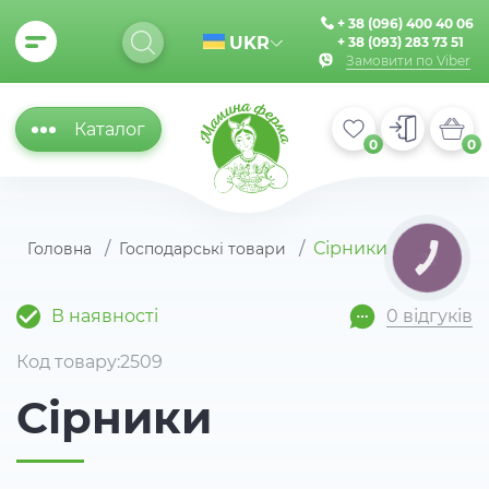
+ 38 (096) 400 40 06
UKR
+ 38 (093) 283 73 51
Замовити по Viber
Каталог
0
0
Сірники
Головна
Господарські товари
КНОПКА
ЗВ'ЯЗКУ
В наявності
0 відгуків
Код товару:2509
Сірники