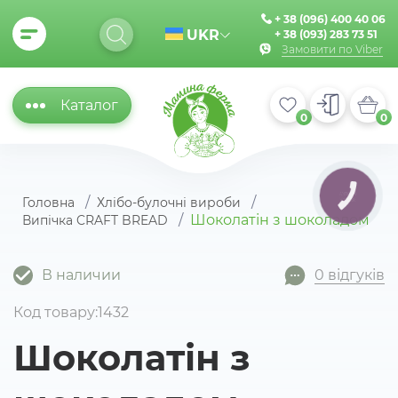
+ 38 (096) 400 40 06
UKR
+ 38 (093) 283 73 51
Замовити по Viber
Каталог
0
0
КНОПКА
Головна
Хлібо-булочні вироби
ЗВ'ЯЗКУ
Шоколатін з шоколадом
Випічка CRAFT BREAD
В наличии
0 відгуків
Код товару:1432
Шоколатін з