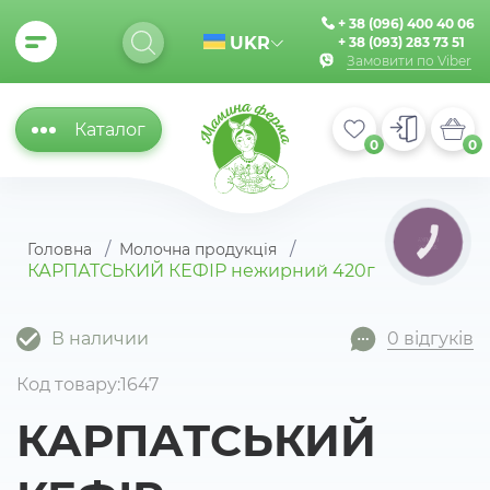
+ 38 (096) 400 40 06
UKR
+ 38 (093) 283 73 51
Замовити по Viber
Каталог
0
0
КНОПКА
Головна
Молочна продукція
ЗВ'ЯЗКУ
КАРПАТСЬКИЙ КЕФІР нежирний 420г
В наличии
0 відгуків
Код товару:1647
КАРПАТСЬКИЙ