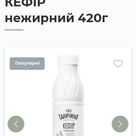
КЕФІР
нежирний 420г
Популярні