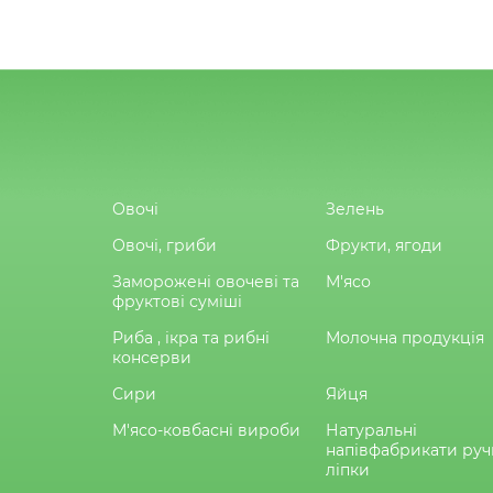
Овочі
Зелень
Овочі, гриби
Фрукти, ягоди
Заморожені овочеві та
М'ясо
фруктові суміші
Риба , ікра та рибні
Молочна продукція
консерви
Сири
Яйця
М'ясо-ковбасні вироби
Натуральні
напівфабрикати руч
ліпки