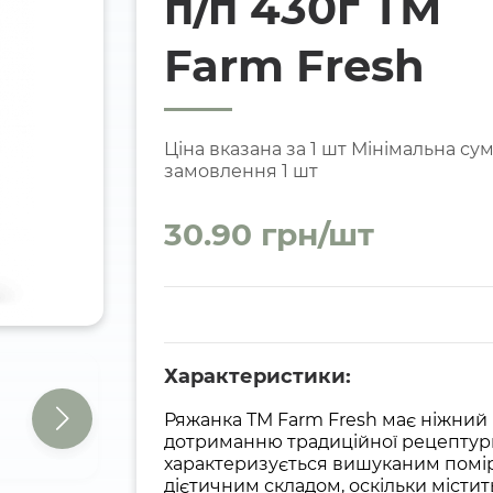
п/п 430г ТМ
Farm Fresh
Ціна вказана за 1 шт Мінімальна су
замовлення 1 шт
30.90 грн/шт
Характеристики:
Ряжанка ТМ Farm Fresh має ніжний
дотриманню традиційної рецептур
характеризується вишуканим помі
дієтичним складом, оскільки містит