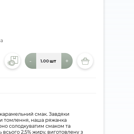
ма
-
+
шт
 карамельний смак. Завдяки
и томлення, наша ряжанка
рно солодкуватим смаком та
ь всього 2,5% жиру, виготовлену з