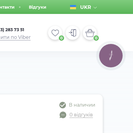
нтакти
Відгуки
UKR
3) 283 73 51
ити по Viber
0
0
КНОПКА
ЗВ'ЯЗКУ
В наличии
0 відгуків