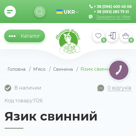
+ 38 (096) 400 40 06
UKR
+ 38 (093) 283 73 51
Замовити по Viber
Каталог
0
0
Язик свинний
Головна
М'ясо
Свинина
КНОПКА
ЗВ'ЯЗКУ
В наличии
0 відгуків
Код товару:1126
Язик свинний