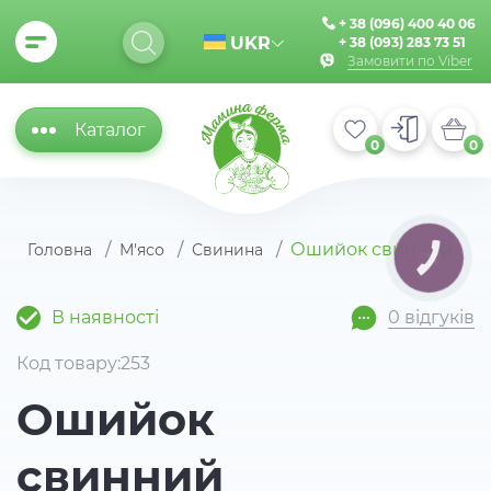
+ 38 (096) 400 40 06
UKR
+ 38 (093) 283 73 51
Замовити по Viber
Каталог
0
0
Ошийок свинний
Головна
М'ясо
Свинина
КНОПКА
ЗВ'ЯЗКУ
В наявності
0 відгуків
Код товару:253
Ошийок
свинний