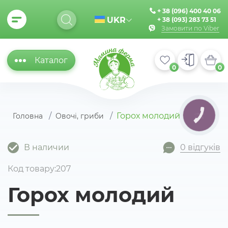
+ 38 (096) 400 40 06
UKR
+ 38 (093) 283 73 51
Замовити по Viber
Каталог
0
0
Горох молодий
Головна
Овочі, гриби
КНОПКА
ЗВ'ЯЗКУ
В наличии
0 відгуків
Код товару:207
Горох молодий