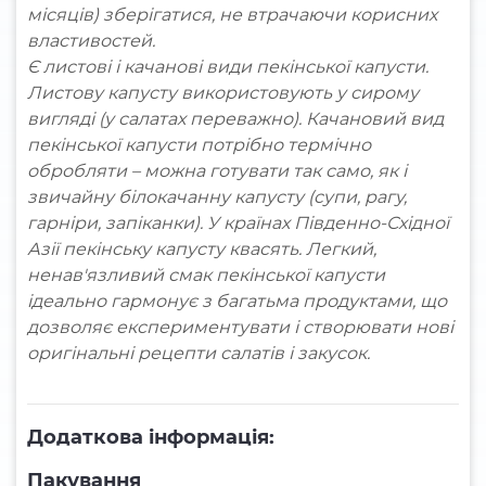
місяців) зберігатися, не втрачаючи корисних
властивостей.
Є листові і качанові види пекінської капусти.
Листову капусту використовують у сирому
вигляді (у салатах переважно). Качановий вид
пекінської капусти потрібно термічно
обробляти – можна готувати так само, як і
звичайну білокачанну капусту (супи, рагу,
гарніри, запіканки). У країнах Південно-Східної
Азії пекінську капусту квасять. Легкий,
ненав'язливий смак пекінської капусти
ідеально гармонує з багатьма продуктами, що
дозволяє експериментувати і створювати нові
оригінальні рецепти салатів і закусок.
Додаткова інформація:
Пакування