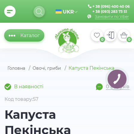
+ 38 (096) 400 40 06
UKR
+ 38 (093) 283 73 51
Замовити по Viber
Каталог
0
0
Капуста Пекінська
Головна
Овочі, гриби
В наявності
0 відгуків
Код товару:57
Капуста
Пекінська