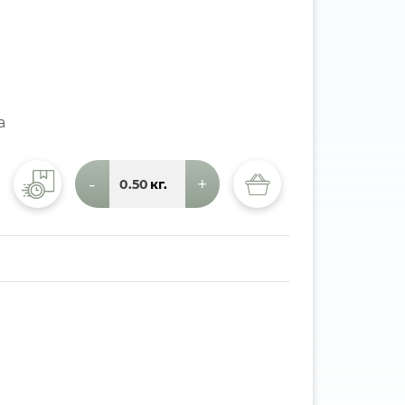
а
-
+
кг.