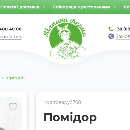
Оплата і доставка
Співпраця з ресторанами
Ко
 400 40 06
+ 38 (09
Замов
 по Viber
ка середня
Код товару:1768
Помідор