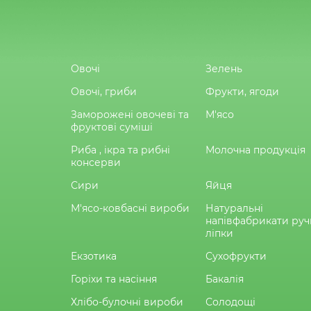
Овочі
Зелень
Овочі, гриби
Фрукти, ягоди
Заморожені овочеві та
М'ясо
фруктові суміші
Риба , ікра та рибні
Молочна продукція
консерви
Сири
Яйця
М'ясо-ковбасні вироби
Натуральні
напівфабрикати руч
ліпки
Екзотика
Сухофрукти
Горіхи та насіння
Бакалія
Хлібо-булочні вироби
Солодощі