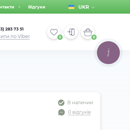
нтакти
Відгуки
UKR
3) 283 73 51
ити по Viber
0
0
КНОПКА
ЗВ'ЯЗКУ
В наличии
0 відгуків