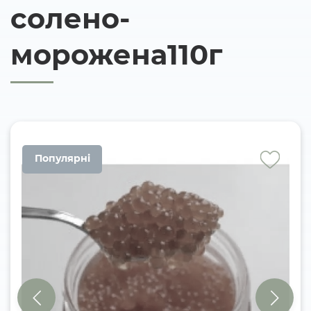
солено-
морожена110г
Популярні