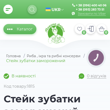
+ 38 (096) 400 40 06
UKR
+ 38 (093) 283 73 51
Замовити по Viber
Каталог
0
0
Головна
Риба , ікра та рибні консерви
КНОПКА
ЗВ'ЯЗКУ
Стейк зубатки заморожений
В наявності
0 відгуків
Код товару:1815
Стейк зубатки