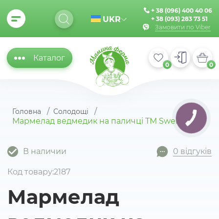
+ 38 (096) 400 40 06
UKR
+ 38 (093) 283 73 51
Замовити по Viber
Каталог
0
0
Головна
Солодощі
КНОПКА
Мармелад ведмедик на паличці ТМ Sweli
ЗВ'ЯЗКУ
В наличии
0 відгуків
Код товару:2187
Мармелад