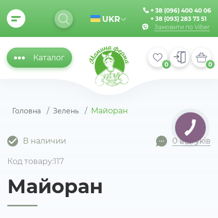
+ 38 (096) 400 40 06
UKR
+ 38 (093) 283 73 51
Замовити по Viber
Каталог
0
0
Майоран
Головна
Зелень
КНОПКА
ЗВ'ЯЗКУ
В наличии
0 відгуків
Код товару:117
Майоран