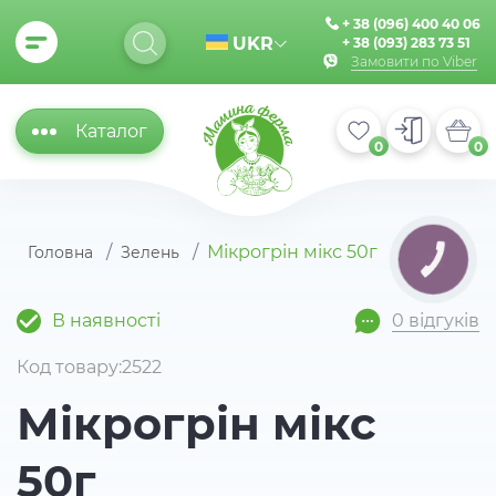
+ 38 (096) 400 40 06
UKR
+ 38 (093) 283 73 51
Замовити по Viber
Каталог
0
0
Мікрогрін мікс 50г
Головна
Зелень
КНОПКА
ЗВ'ЯЗКУ
В наявності
0 відгуків
Код товару:2522
Мікрогрін мікс
50г