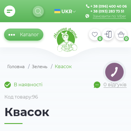
+ 38 (096) 400 40 06
UKR
+ 38 (093) 283 73 51
Замовити по Viber
Каталог
0
0
Квасок
Головна
Зелень
КНОПКА
ЗВ'ЯЗКУ
В наявності
0 відгуків
Код товару:96
Квасок