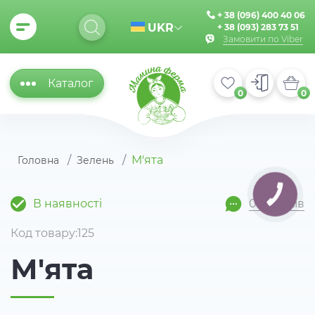
+ 38 (096) 400 40 06
UKR
+ 38 (093) 283 73 51
Замовити по Viber
Каталог
0
0
М'ята
Головна
Зелень
КНОПКА
ЗВ'ЯЗКУ
В наявності
0 відгуків
Код товару:125
М'ята