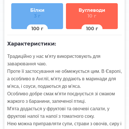
Білки
Вуглеводи
3 г
10 г
100 г
100 г
Характеристики:
Традиційно у нас м'яту використовують для
заварювання чаю.
Проте її застосування не обмежується цим. В Європі,
а особливо в Англії, м'яту додають в маринади для
м'яса, і соуси, подаються до м'яса.
Особливо добре смак м'яти поєднується зі смаком
жаркого з баранини, запеченої птиці.
М'ята додається у фруктові та овочеві салати, у
фруктові напої та напої з томатного соку.
Нею можна приправляти супи, страви з овочів, сиру і